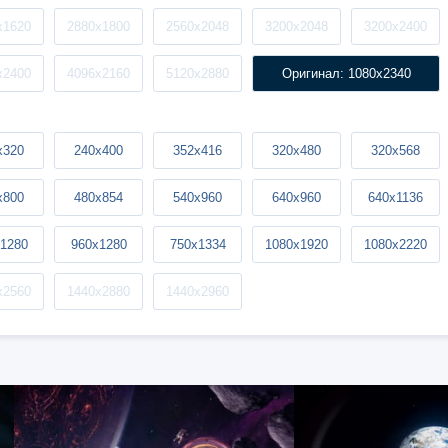
x1620
2880x1800
2560x2048
3200x2048
3200x2400
x2400
4096x2160
5120x2880
Оригинал: 1080x2340
x320
240x400
352x416
320x480
320x568
x800
480x854
540x960
640x960
640x1136
1280
960x1280
750x1334
1080x1920
1080x2220
x2560
1440x2880
1440x2960