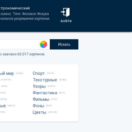
астрономический
Космос. Теги: #космос #наука
нальное разрешение картинки
войти
Искать
ки
скачано 60.017 картинок
ый мир
Спорт
(2282)
(1815)
Текстурные
(105976)
(6380)
Узоры
(904)
(3762)
Фантастика
0205)
(821)
Фильмы
(4540)
(334)
ные
Фоны
(4052)
(609)
Цветы
8759)
(28149)