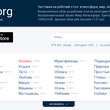
org
Заставка на рабочий стол: атмосфера, мир, 
Великолепные обои на рабочий стол из категории 
#астрономический объект #мир #атмосфера. Ориги
ол
1080x2340. Данные обои уже скачали 1127 раз.
478.661 обоев (сегодня +99) | за сут
Космос
Мультфильмы
Подводн
(6006)
(1177)
Кошки
Ночь
Природа
684)
(7730)
(12410)
ки
Лето
Облака
Простые
(6487)
(9677)
(945)
Любовь
Озёра
Птицы
(1791)
(6990)
(1
Макро
Океан
Рассвет
(49474)
(12626)
(13542)
Машины
Осень
Рисован
0)
(37847)
(14466)
Мотоциклы
Пейзажи
Собаки
(3701)
(24611)
(
все разделы
▼