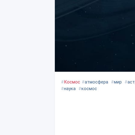
#
Космос
#
атмосфера
#
мир
#
аст
#
наука
#
космос