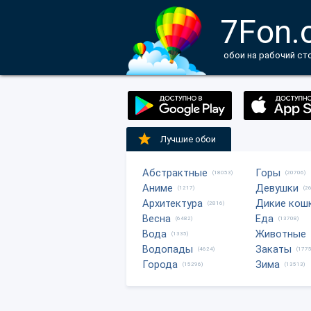
7Fon.
обои на рабочий ст
Лучшие обои
Абстрактные
Горы
(18053)
(20706)
Аниме
Девушки
(1217)
(2
Архитектура
Дикие кош
(2816)
Весна
Еда
(6482)
(13708)
Вода
Животные
(1335)
Водопады
Закаты
(4624)
(1775
Города
Зима
(15296)
(13513)