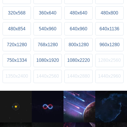
320x568
360x640
480x640
480x800
480x854
540x960
640x960
640x1136
720x1280
768x1280
800x1280
960x1280
750x1334
1080x1920
1080x2220
1280x2560
1350x2400
1440x2560
1440x2880
1440x2960