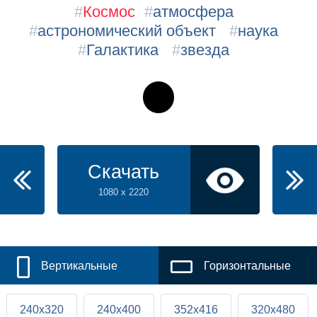
#
Космос
#
атмосфера
#
астрономический объект
#
наука
#
Галактика
#
звезда
Скачать
1080 x 2220
Вертикальные
Горизонтальные
240x320
240x400
352x416
320x480