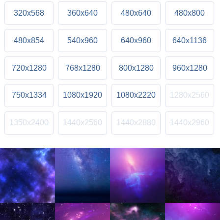
320x568
360x640
480x640
480x800
480x854
540x960
640x960
640x1136
720x1280
768x1280
800x1280
960x1280
750x1334
1080x1920
1080x2220
1280x2560
1350x2400
1440x2560
1440x2880
1440x2960