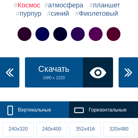
#
Космос
#
атмосфера
#
планшет
#
пурпур
#
синий
#
Фиолетовый
Скачать
1080 x 2220
Вертикальные
Горизонтальные
240x320
240x400
352x416
320x480