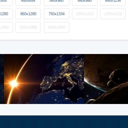
x800
480x854
540x960
640x960
640x1136
1280
960x1280
750x1334
1080x1920
1080x2220
x2560
1440x2880
1440x2960