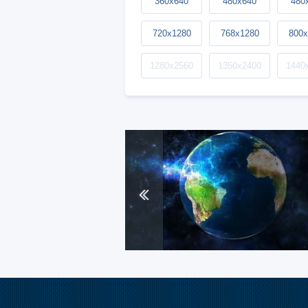
360x640
480x640
480
720x1280
768x1280
800x
1280x2560
1350x2400
1440