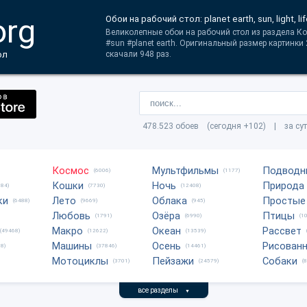
org
Обои на рабочий стол: planet earth, sun, light, li
Великолепные обои на рабочий стол из раздела Косм
#sun #planet earth. Оригинальный размер картинки
ол
скачали 948 раз.
478.523 обоев (сегодня +102) | за су
Космос
Мультфильмы
Подводн
(6006)
(1177)
Кошки
Ночь
Природа
684)
(7730)
(12408)
ки
Лето
Облака
Простые
(6488)
(9669)
(945)
Любовь
Озёра
Птицы
(1791)
(6990)
(1
Макро
Океан
Рассвет
(49468)
(12622)
(13539)
Машины
Осень
Рисован
8)
(37846)
(14461)
Мотоциклы
Пейзажи
Собаки
(3701)
(24579)
(
все разделы
▼