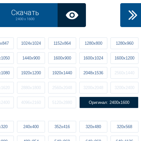
Скачать
2400 x 1600
x847
1024x1024
1152x864
1280x800
1280x960
x1050
1440x900
1600x900
1600x1024
1600x1200
x1080
1920x1200
1920x1440
2048x1536
2560x1440
x1620
2880x1800
2560x2048
3200x2048
3200x2400
x2400
4096x2160
5120x2880
Оригинал: 2400x1600
x320
240x400
352x416
320x480
320x568