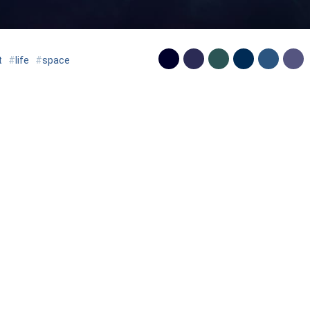
t
#
life
#
space