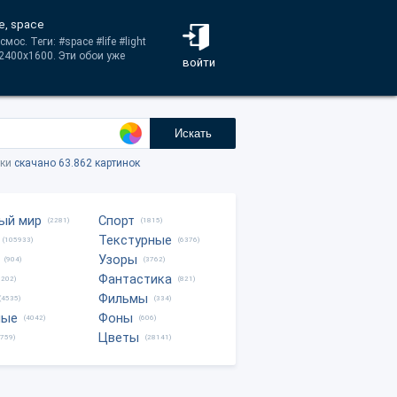
fe, space
ос. Теги: #space #life #light
 2400x1600. Эти обои уже
войти
Искать
тки
скачано 63.862 картинок
ый мир
Спорт
(2281)
(1815)
Текстурные
(105933)
(6376)
Узоры
(904)
(3762)
Фантастика
0202)
(821)
Фильмы
(4535)
(334)
ные
Фоны
(4042)
(606)
Цветы
8759)
(28141)