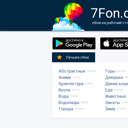
7Fon.
обои на рабочий ст
Лучшие обои
Абстрактные
Горы
(18032)
(20702)
Аниме
Девушки
(1217)
(2
Архитектура
Дикие кош
(2816)
Весна
Еда
(6477)
(13704)
Вода
Животные
(1335)
Водопады
Закаты
(4623)
(1773
Города
Зима
(15296)
(13510)