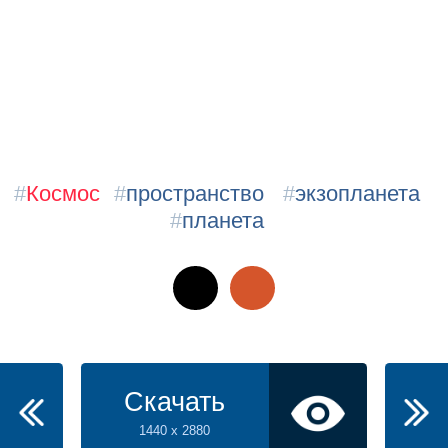
#
Космос
#
пространство
#
экзопланета
#
планета
Скачать
1440 x 2880