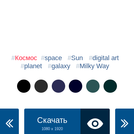
#
Космос
#
space
#
Sun
#
digital art
#
planet
#
galaxy
#
Milky Way
Скачать
1080 x 1920