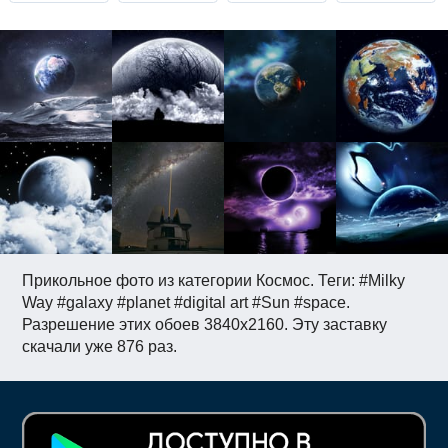
Прикольное фото из категории Космос. Теги: #Milky
Way #galaxy #planet #digital art #Sun #space.
Разрешение этих обоев 3840x2160. Эту заставку
скачали уже 876 раз.