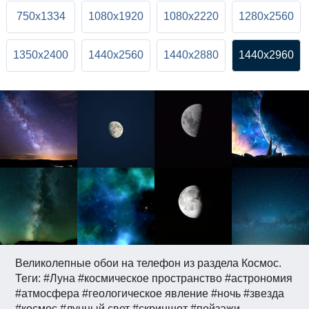
750x1334
1080x1920
1080x2220
1280x2560
1350x2400
1440x2560
1440x2880
1440x2960
Великолепные обои на телефон из раздела Космос.
Теги: #Луна #космическое пространство #астрономия
#атмосфера #геологическое явление #ночь #звезда
#космос #лунный свет #скриншот #пейзажи