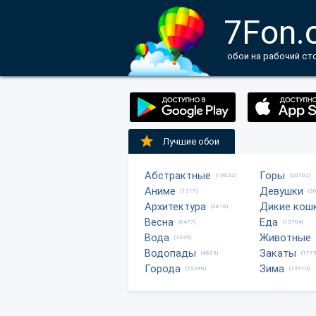
7Fon.
обои на рабочий ст
Лучшие обои
Абстрактные
Горы
(18032)
(20702)
Аниме
Девушки
(1217)
(2
Архитектура
Дикие кош
(2816)
Весна
Еда
(6477)
(13704)
Вода
Животные
(1335)
Водопады
Закаты
(4623)
(1773
Города
Зима
(15296)
(13510)