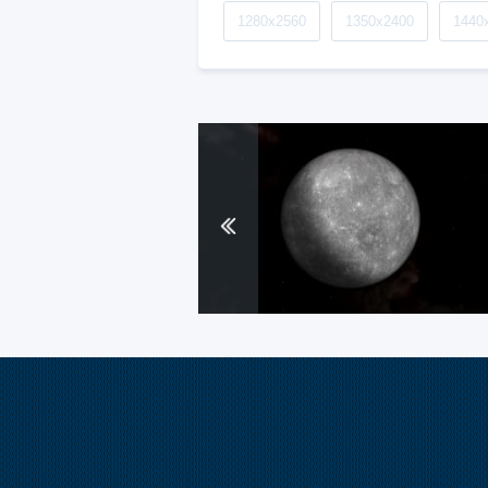
1280x2560
1350x2400
1440