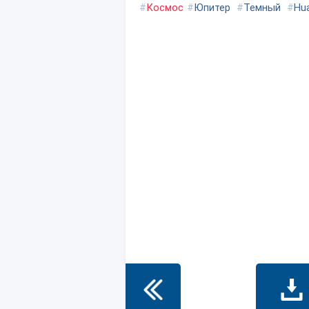
#
Космос
#
Юпитер
#
Темный
#
Hu