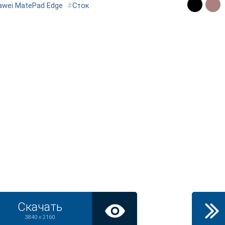
awei MatePad Edge
#
Сток
Скачать
3840 x 2160