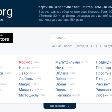
org
Картинка на рабочий стол: Юпитер, Темный, 5K
Замечательные обои из категории Космос. Теги: #
#Темный #Юпитер. Исходное разрешение данной ка
ол
картинку уже скачали 584 раза.
478.460 обоев (сегодня +101) | за су
Космос
Мультфильмы
Подводн
(6006)
(1177)
Кошки
Ночь
Природа
684)
(7730)
(12408)
ки
Лето
Облака
Простые
(6488)
(9669)
(945)
Любовь
Озёра
Птицы
(1791)
(6990)
(1
Макро
Океан
Рассвет
(49468)
(12622)
(13539)
Машины
Осень
Рисован
8)
(37846)
(14461)
Мотоциклы
Пейзажи
Собаки
(3701)
(24579)
(
все разделы
▼