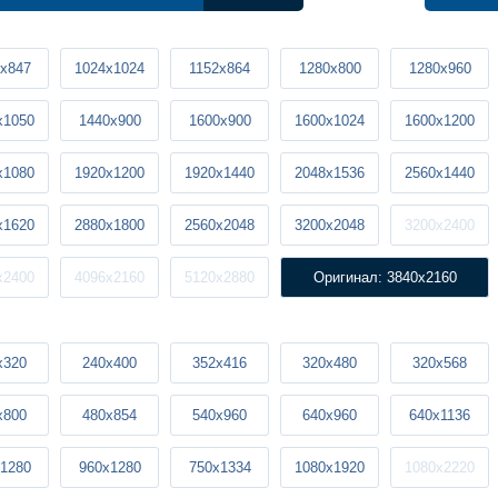
x847
1024x1024
1152x864
1280x800
1280x960
x1050
1440x900
1600x900
1600x1024
1600x1200
x1080
1920x1200
1920x1440
2048x1536
2560x1440
x1620
2880x1800
2560x2048
3200x2048
3200x2400
x2400
4096x2160
5120x2880
Оригинал: 3840x2160
x320
240x400
352x416
320x480
320x568
x800
480x854
540x960
640x960
640x1136
1280
960x1280
750x1334
1080x1920
1080x2220