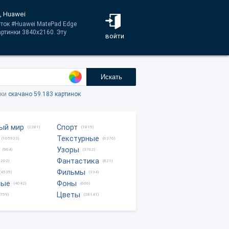
, Huawei
Сток #Huawei MatePad Edge
ртинки 3840x2160. Эту
войти
Искать
тки
скачано 59.183 картинок
ый мир
Спорт
(2281)
(1815)
Текстурные
(105933)
(6376)
Узоры
(904)
(3762)
Фантастика
0202)
(821)
Фильмы
(4535)
(334)
ные
Фоны
(4042)
(606)
Цветы
8759)
(28141)