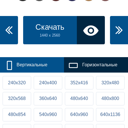
Скачать
1440 x 2560
Вертикальные
Горизонтальные
240x320
240x400
352x416
320x480
320x568
360x640
480x640
480x800
480x854
540x960
640x960
640x1136