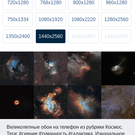
720x1280
768x1280
800x1280
960x1280
750x1334
1080x1920
1080x2220
1280x2560
1350x2400
1440x2560
1440x2880
1440x2960
Великолепные обои на телефон из рубрики Космос.
Теги: #сияние #туманность #галактика. Изначальное