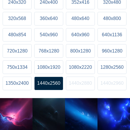
240x320
240x400
352x416
320x480
320x568
360x640
480x640
480x800
480x854
540x960
640x960
640x1136
720x1280
768x1280
800x1280
960x1280
750x1334
1080x1920
1080x2220
1280x2560
1350x2400
1440x2560
1440x2880
1440x2960