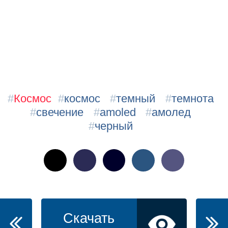
#
Космос
#
космос
#
темный
#
темнота
#
свечение
#
amoled
#
амолед
#
черный
Скачать