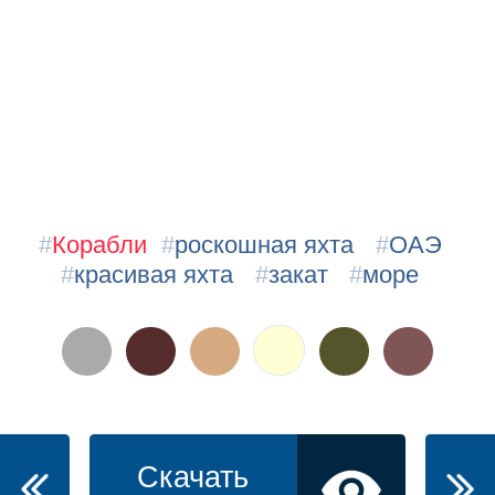
#
Корабли
#
роскошная яхта
#
ОАЭ
#
красивая яхта
#
закат
#
море
Скачать