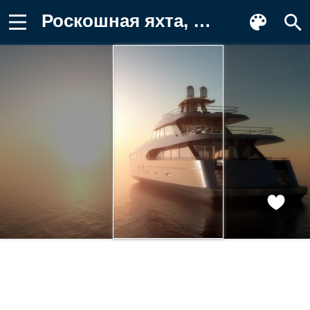
Роскошная яхта, ОАЭ, красивая яхта Обои на телефон