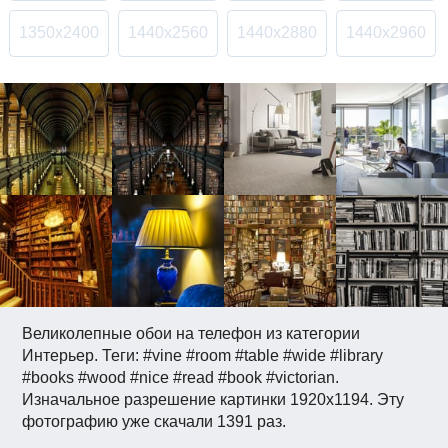
1350x2400
1440x2560
1440x2880
1440x2960
Великолепные обои на телефон из категории
Интерьер. Теги: #vine #room #table #wide #library
#books #wood #nice #read #book #victorian.
Изначальное разрешение картинки 1920x1194. Эту
фотографию уже скачали 1391 раз.