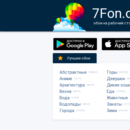
7Fon.
обои на рабочий ст
Лучшие обои
Абстрактные
Горы
(18032)
(20702)
Аниме
Девушки
(1217)
(2
Архитектура
Дикие кош
(2816)
Весна
Еда
(6477)
(13704)
Вода
Животные
(1335)
Водопады
Закаты
(4623)
(1773
Города
Зима
(15296)
(13510)