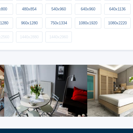
x800
480x854
540x960
640x960
640x1136
1280
960x1280
750x1334
1080x1920
1080x2220
x2560
1440x2880
1440x2960