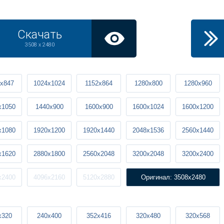
Скачать
3508 x 2480
x847
1024x1024
1152x864
1280x800
1280x960
x1050
1440x900
1600x900
1600x1024
1600x1200
x1080
1920x1200
1920x1440
2048x1536
2560x1440
x1620
2880x1800
2560x2048
3200x2048
3200x2400
x2400
4096x2160
5120x2880
Оригинал: 3508x2480
x320
240x400
352x416
320x480
320x568