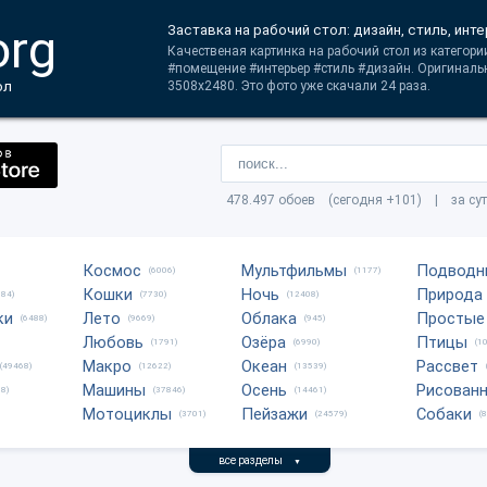
org
Заставка на рабочий стол: дизайн, стиль, инт
Качественая картинка на рабочий стол из категории
#помещение #интерьер #стиль #дизайн. Оригиналь
ол
3508x2480. Это фото уже скачали 24 раза.
478.497 обоев (сегодня +101) | за су
Космос
Мультфильмы
Подводн
(6006)
(1177)
Кошки
Ночь
Природа
684)
(7730)
(12408)
ки
Лето
Облака
Простые
(6488)
(9669)
(945)
Любовь
Озёра
Птицы
(1791)
(6990)
(1
Макро
Океан
Рассвет
(49468)
(12622)
(13539)
Машины
Осень
Рисован
8)
(37846)
(14461)
Мотоциклы
Пейзажи
Собаки
(3701)
(24579)
(
все разделы
▼