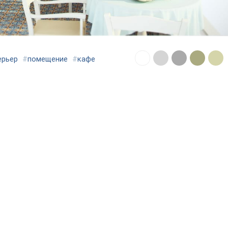
ерьер
#
помещение
#
кафе