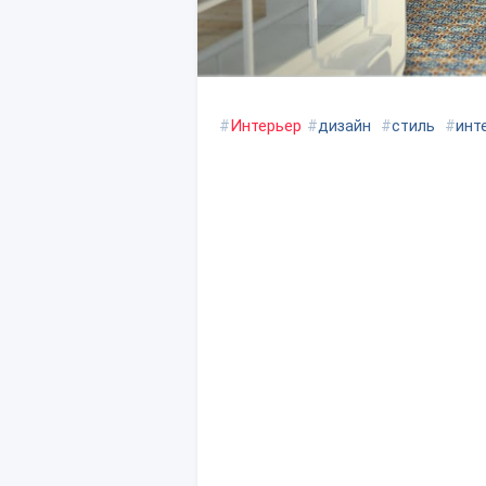
#
Интерьер
#
дизайн
#
стиль
#
инт