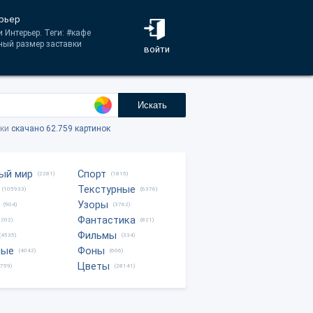
ерьер
 Интерьер. Теги: #кафе
ный размер заставки
войти
Искать
тки
скачано 62.759 картинок
ый мир
Спорт
(2281)
(1815)
Текстурные
(105933)
(6376)
Узоры
(904)
(3762)
Фантастика
0202)
(821)
Фильмы
(4535)
(334)
ные
Фоны
(4042)
(606)
Цветы
8759)
(28141)