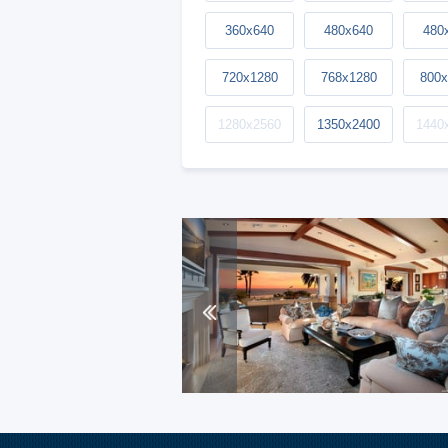
360x640
480x640
480
720x1280
768x1280
800x
1280x2560
1350x2400
1440