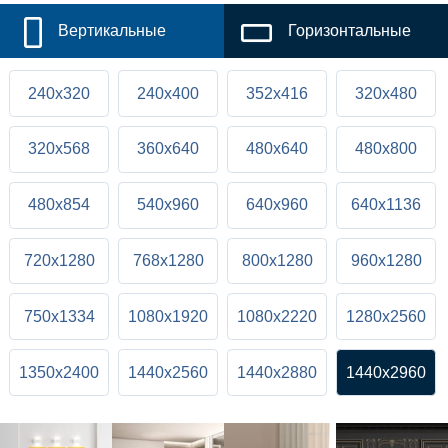
Вертикальные
Горизонтальные
240x320
240x400
352x416
320x480
320x568
360x640
480x640
480x800
480x854
540x960
640x960
640x1136
720x1280
768x1280
800x1280
960x1280
750x1334
1080x1920
1080x2220
1280x2560
1350x2400
1440x2560
1440x2880
1440x2960