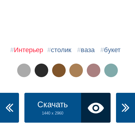
#
Интерьер
#
столик
#
ваза
#
букет
Скачать
1440 x 2960