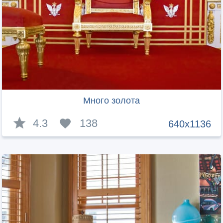
Много золота
4.3
138
640x1136