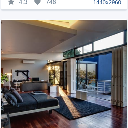
4.3
746
1440x2960