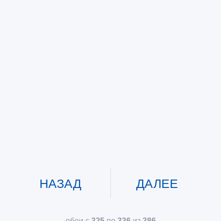
НАЗАД
ДАЛЕЕ
обои с
325
по
336
из
386