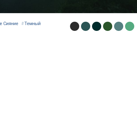
е Сияние
#
Темный