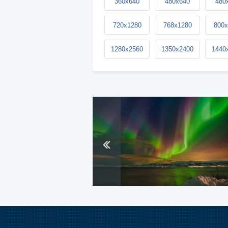
360x640
480x640
480
720x1280
768x1280
800x
1280x2560
1350x2400
1440