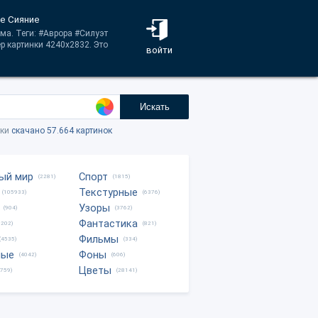
ое Сияние
ма. Теги: #Аврора #Силуэт
 картинки 4240x2832. Это
войти
Искать
тки
скачано 57.664 картинок
ый мир
Спорт
(2281)
(1815)
Текстурные
(105933)
(6376)
Узоры
(904)
(3762)
Фантастика
0202)
(821)
Фильмы
(4535)
(334)
ные
Фоны
(4042)
(606)
Цветы
8759)
(28141)