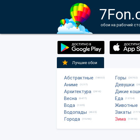
7Fon.
обои на рабочий ст
Лучшие обои
Абстрактные
Горы
(18032)
(20702)
Аниме
Девушки
(1217)
(2
Архитектура
Дикие кош
(2816)
Весна
Еда
(6477)
(13704)
Вода
Животные
(1335)
Водопады
Закаты
(4623)
(1773
Города
Зима
(15296)
(13510)