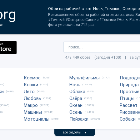
org
Обои на рабочий стол: Ночь, Темные, Северн
Великолепные обои на рабочий стол из раздела Зи
#Темный #Северное Сияние #Темные #Ночь. Размер
ол
фото уже скачали 712 раз.
478.449 обоев (сегодня +100) | за су
Космос
Мультфильмы
Подводн
(6006)
(1177)
Кошки
Ночь
Природа
684)
(7730)
(12408)
ки
Лето
Облака
Простые
(6488)
(9669)
(945)
Любовь
Озёра
Птицы
(1791)
(6990)
(1
Макро
Океан
Рассвет
(49468)
(12622)
(13539)
Машины
Осень
Рисован
8)
(37846)
(14461)
Мотоциклы
Пейзажи
Собаки
(3701)
(24579)
(
все разделы
▼