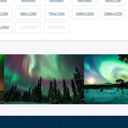
x800
480x854
540x960
640x960
640x1136
1280
960x1280
750x1334
1080x1920
1080x2220
x2560
1440x2880
1440x2960