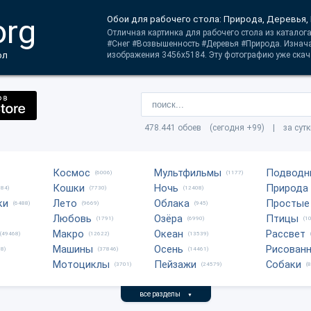
org
Обои для рабочего стола: Природа, Деревья
Отличная картинка для рабочего стола из каталог
#Снег #Возвышенность #Деревья #Природа. Изнач
ол
изображения 3456x5184. Эту фотографию уже скач
478.441 обоев (сегодня +99) | за сут
Космос
Мультфильмы
Подводн
(6006)
(1177)
Кошки
Ночь
Природа
684)
(7730)
(12408)
ки
Лето
Облака
Простые
(6488)
(9669)
(945)
Любовь
Озёра
Птицы
(1791)
(6990)
(1
Макро
Океан
Рассвет
(49468)
(12622)
(13539)
Машины
Осень
Рисован
8)
(37846)
(14461)
Мотоциклы
Пейзажи
Собаки
(3701)
(24579)
(
все разделы
▼