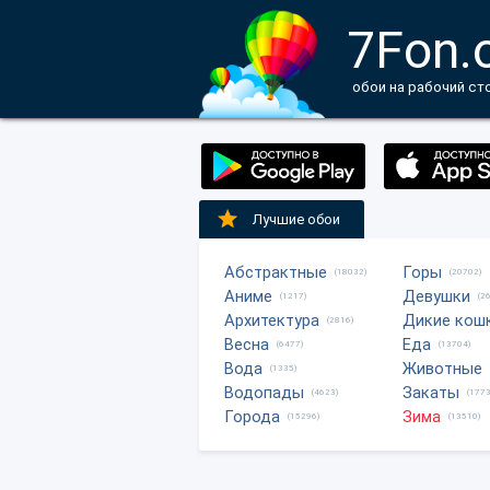
7Fon.
обои на рабочий ст
Лучшие обои
Абстрактные
Горы
(18032)
(20702)
Аниме
Девушки
(1217)
(2
Архитектура
Дикие кош
(2816)
Весна
Еда
(6477)
(13704)
Вода
Животные
(1335)
Водопады
Закаты
(4623)
(1773
Города
Зима
(15296)
(13510)