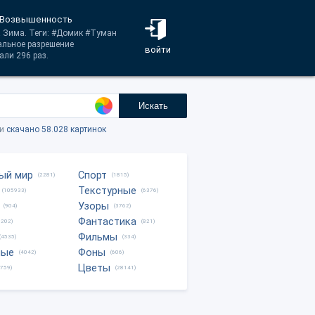
, Возвышенность
а Зима. Теги: #Домик #Туман
альное разрешение
войти
али 296 раз.
Искать
ки
скачано 58.028 картинок
ый мир
Спорт
(2281)
(1815)
Текстурные
(105933)
(6376)
Узоры
(904)
(3762)
Фантастика
0202)
(821)
Фильмы
(4535)
(334)
ные
Фоны
(4042)
(606)
Цветы
8759)
(28141)