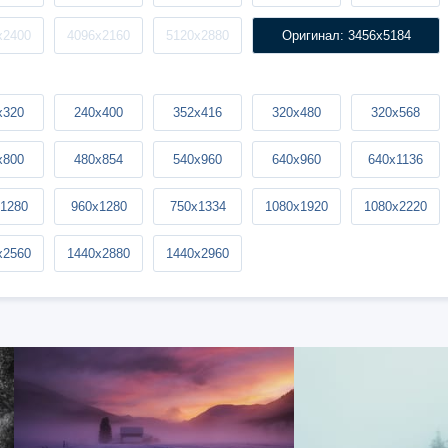
x2400
4096x2160
5120x2880
Оригинал: 3456x5184
x320
240x400
352x416
320x480
320x568
x800
480x854
540x960
640x960
640x1136
1280
960x1280
750x1334
1080x1920
1080x2220
x2560
1440x2880
1440x2960