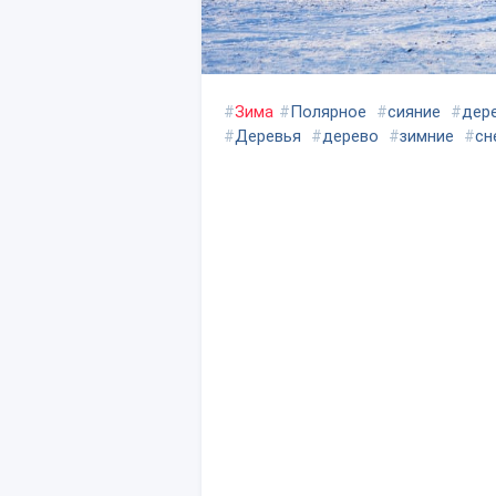
#
Зима
#
Полярное
#
сияние
#
дер
#
Деревья
#
дерево
#
зимние
#
сн