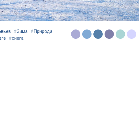
евьев
#
Зима
#
Природа
еге
#
снега