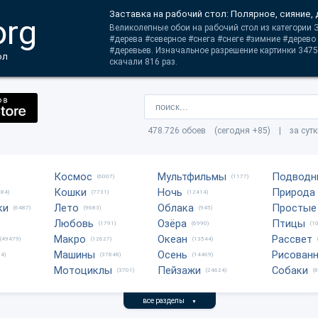
Заставка на рабочий стол: Полярное, сияние,
org
Великолепные обои на рабочий стол из категории З
#дерева #северное #снега #снеге #зимние #дерев
#деревьев. Изначальное разрешение картинки 347
ол
скачали 816 раз.
478.726 обоев (сегодня +85) | за сут
Космос
Мультфильмы
Подводн
(6007)
(1177)
Кошки
Ночь
Природа
684)
(7731)
(12414)
ки
Лето
Облака
Простые
(6487)
(9683)
(945)
Любовь
Озёра
Птицы
(1791)
(6990)
(1
Макро
Океан
Рассвет
(49479)
(12627)
(13544)
Машины
Осень
Рисован
4)
(37848)
(14469)
Мотоциклы
Пейзажи
Собаки
(3701)
(24624)
(
все разделы
▼