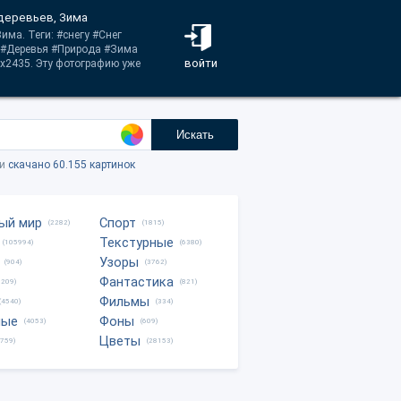
 деревьев, Зима
има. Теги: #снегу #Снег
о #Деревья #Природа #Зима
войти
5x2435. Эту фотографию уже
Искать
ки
скачано 60.155 картинок
ый мир
Спорт
(2282)
(1815)
Текстурные
(105994)
(6380)
Узоры
(904)
(3762)
Фантастика
0209)
(821)
Фильмы
(4540)
(334)
ные
Фоны
(4053)
(609)
Цветы
8759)
(28153)