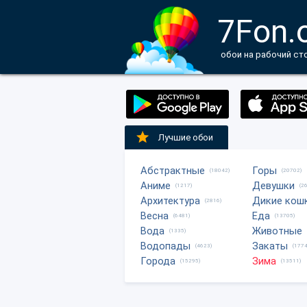
7Fon.
обои на рабочий ст
Лучшие обои
Абстрактные
Горы
(18042)
(20702)
Аниме
Девушки
(1217)
(2
Архитектура
Дикие кош
(2816)
Весна
Еда
(6481)
(13705)
Вода
Животные
(1335)
Водопады
Закаты
(4623)
(1774
Города
Зима
(15295)
(13511)