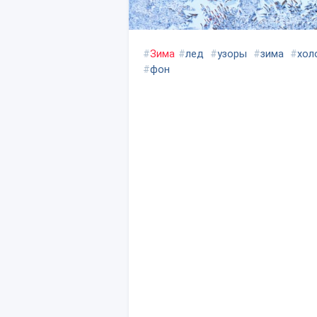
#
Зима
#
лед
#
узоры
#
зима
#
хол
#
фон