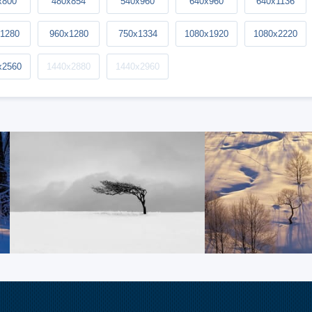
x800
480x854
540x960
640x960
640x1136
1280
960x1280
750x1334
1080x1920
1080x2220
x2560
1440x2880
1440x2960