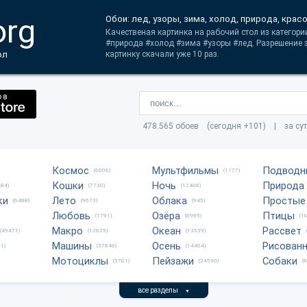
org
Обои: лед, узоры, зима, холод, природа, крас
Качественая картинка на рабочий стол из категори
#природа #холод #зима #узоры #лед. Разрешение з
ол
картинку скачали уже 10 раз.
478.565 обоев (сегодня +101) | за су
Космос
Мультфильмы
Подводн
(6006)
(1177)
Кошки
Ночь
Природа
684)
(7730)
(12408)
ки
Лето
Облака
Простые
(6488)
(9673)
(945)
Любовь
Озёра
Птицы
(1791)
(6989)
(1
Макро
Океан
Рассвет
(49471)
(12625)
(13539)
Машины
Осень
Рисован
1)
(37846)
(14464)
Мотоциклы
Пейзажи
Собаки
(3701)
(24590)
(
все разделы
▼