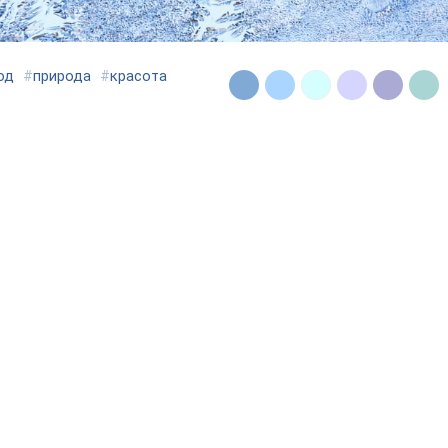
од
#
природа
#
красота