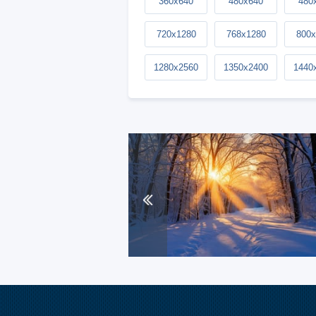
360x640
480x640
480
720x1280
768x1280
800x
1280x2560
1350x2400
1440