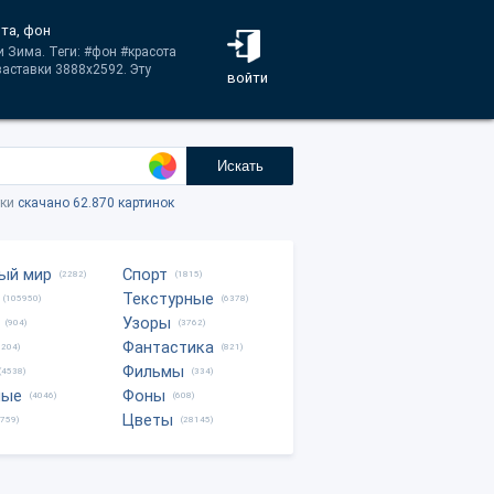
ота, фон
и Зима. Теги: #фон #красота
аставки 3888x2592. Эту
войти
Искать
тки
скачано 62.870 картинок
ый мир
Спорт
(2282)
(1815)
Текстурные
(105950)
(6378)
Узоры
(904)
(3762)
Фантастика
0204)
(821)
Фильмы
(4538)
(334)
ные
Фоны
(4046)
(608)
Цветы
8759)
(28145)