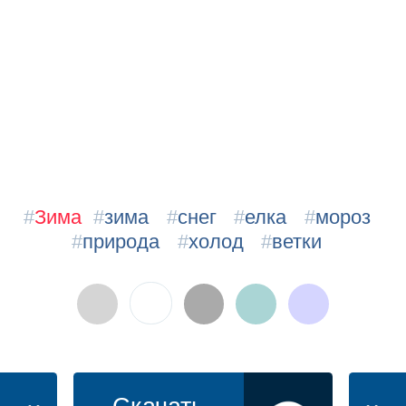
#
Зима
#
зима
#
снег
#
елка
#
мороз
#
природа
#
холод
#
ветки