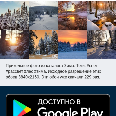
Прикольное фото из каталога Зима. Теги: #снег
#рассвет #лес #зима. Исходное разрешение этих
обоев 3840x2160. Эти обои уже скачали 229 раз.