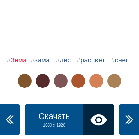
#
Зима
#
зима
#
лес
#
рассвет
#
снег
Скачать
1080 x 1920