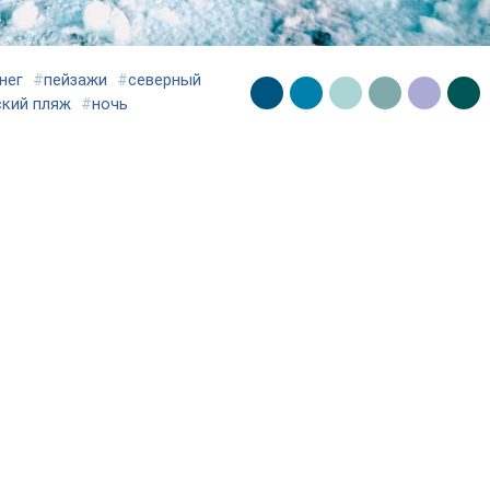
нег
#
пейзажи
#
северный
ский пляж
#
ночь