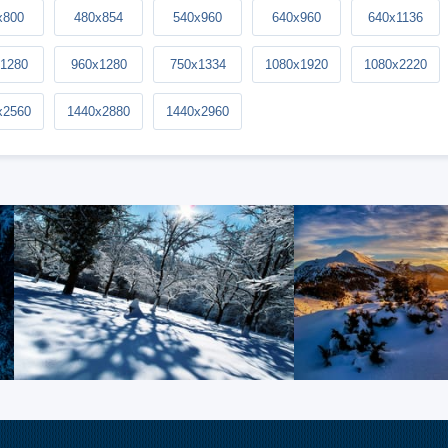
x800
480x854
540x960
640x960
640x1136
1280
960x1280
750x1334
1080x1920
1080x2220
x2560
1440x2880
1440x2960