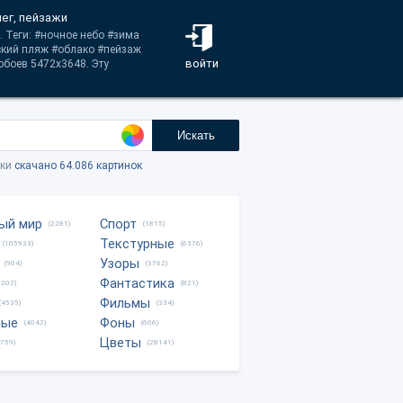
нег, пейзажи
 Теги: #ночное небо #зима
ский пляж #облако #пейзаж
войти
обоев 5472x3648. Эту
Искать
тки
скачано 64.086 картинок
ый мир
Спорт
(2281)
(1815)
Текстурные
(105933)
(6376)
Узоры
(904)
(3762)
Фантастика
0202)
(821)
Фильмы
(4535)
(334)
ные
Фоны
(4042)
(606)
Цветы
8759)
(28141)