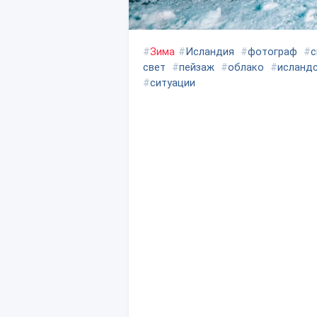
#
Зима
#
Исландия
#
фотограф
#
с
свет
#
пейзаж
#
облако
#
исланд
#
ситуации