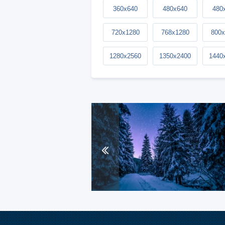
360x640
480x640
480
720x1280
768x1280
800x
1280x2560
1350x2400
1440