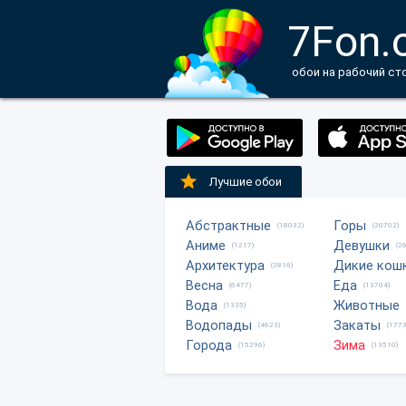
7Fon.
обои на рабочий ст
Лучшие обои
Абстрактные
Горы
(18032)
(20702)
Аниме
Девушки
(1217)
(2
Архитектура
Дикие кош
(2816)
Весна
Еда
(6477)
(13704)
Вода
Животные
(1335)
Водопады
Закаты
(4623)
(1773
Города
Зима
(15296)
(13510)