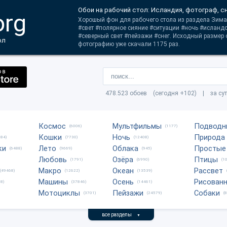
Обои на рабочий стол: Исландия, фотограф, с
org
Хорошый фон для рабочего стола из раздела Зима.
#свет #полярное сияние #ситуации #ночь #исланд
#северный свет #пейзажи #снег. Исходный размер 
ол
фотографию уже скачали 1175 раз.
478.523 обоев (сегодня +102) | за су
Космос
Мультфильмы
Подводн
(6006)
(1177)
Кошки
Ночь
Природа
684)
(7730)
(12408)
ки
Лето
Облака
Простые
(6488)
(9669)
(945)
Любовь
Озёра
Птицы
(1791)
(6990)
(1
Макро
Океан
Рассвет
(49468)
(12622)
(13539)
Машины
Осень
Рисован
8)
(37846)
(14461)
Мотоциклы
Пейзажи
Собаки
(3701)
(24579)
(
все разделы
▼