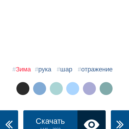
#
Зима
#
рука
#
шар
#
отражение
Скачать