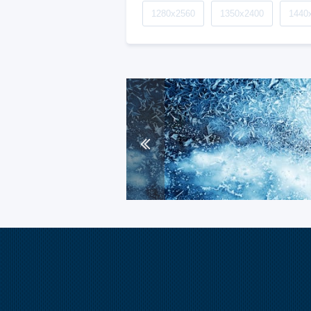
1280x2560
1350x2400
1440