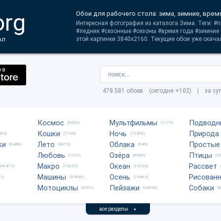
org
Обои для рабочего стола: зима, зимние, врем
Интересная фотография из каталога Зима. Теги: 
#ледник #сезонные #сезоны #время года #зимние 
ол
этой картинки 3840x2160. Текущие обои уже скачал
478.581 обоев (сегодня +102) | за су
Космос
Мультфильмы
Подводн
(6006)
(1177)
Кошки
Ночь
Природа
684)
(7730)
(12408)
ки
Лето
Облака
Простые
(6488)
(9673)
(945)
Любовь
Озёра
Птицы
(1791)
(6989)
(1
Макро
Океан
Рассвет
(49471)
(12625)
(13539)
Машины
Осень
Рисован
1)
(37846)
(14464)
Мотоциклы
Пейзажи
Собаки
(3701)
(24590)
(
все разделы
▼