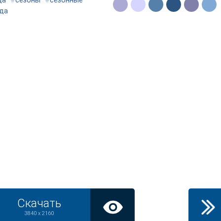
да
#
сезоны
#
сезонные
да
Скачать
3840 x 2160