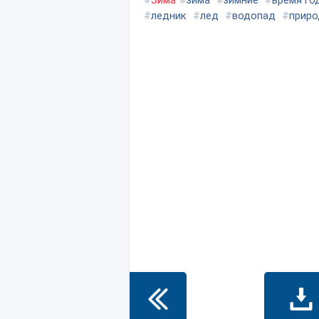
#
Зима
#
зима
#
зимние
#
время го
#
ледник
#
лед
#
водопад
#
приро