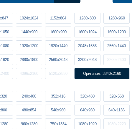
x847
1024x1024
1152x864
1280x800
1280x960
x1050
1440x900
1600x900
1600x1024
1600x1200
x1080
1920x1200
1920x1440
2048x1536
2560x1440
x1620
2880x1800
2560x2048
3200x2048
3200x2400
x2400
4096x2160
5120x2880
Оригинал: 3840x2160
x320
240x400
352x416
320x480
320x568
x800
480x854
540x960
640x960
640x1136
1280
960x1280
750x1334
1080x1920
1080x2220