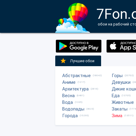
7Fon.
обои на рабочий ст
Лучшие обои
Абстрактные
Горы
(18042)
(20702)
Аниме
Девушки
(1217)
(2
Архитектура
Дикие кош
(2816)
Весна
Еда
(6481)
(13705)
Вода
Животные
(1335)
Водопады
Закаты
(4623)
(1774
Города
Зима
(15295)
(13511)