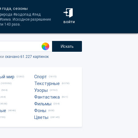
я года, сезоны
#природа #водопад #лед
#зима. Исходное разрешение
войти
и 143 раза.
Искать
тки
скачано 61.227 картинок
ый мир
Спорт
(2282)
(1815)
Текстурные
(105950)
(6378)
Узоры
(904)
(3762)
Фантастика
0204)
(821)
Фильмы
(4538)
(334)
ные
Фоны
(4046)
(608)
Цветы
8759)
(28145)