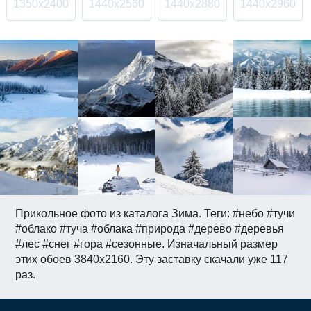
1350x2400
1440x2560
1440x2880
1440x2960
Прикольное фото из каталога Зима. Теги: #небо #тучи
#облако #туча #облака #природа #дерево #деревья
#лес #снег #гора #сезонные. Изначальный размер
этих обоев 3840x2160. Эту заставку скачали уже 117
раз.