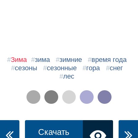
#
Зима
#
зима
#
зимние
#
время года
#
сезоны
#
сезонные
#
гора
#
снег
#
лес
Скачать