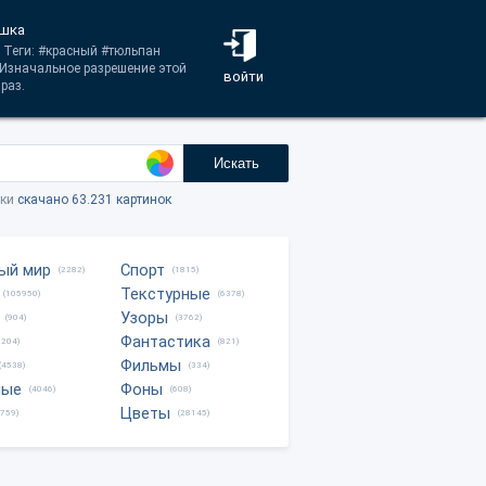
ушка
 Теги: #красный #тюльпан
 Изначальное разрешение этой
войти
раз.
Искать
тки
скачано 63.231 картинок
ый мир
Спорт
(2282)
(1815)
Текстурные
(105950)
(6378)
Узоры
(904)
(3762)
Фантастика
0204)
(821)
Фильмы
(4538)
(334)
ные
Фоны
(4046)
(608)
Цветы
8759)
(28145)