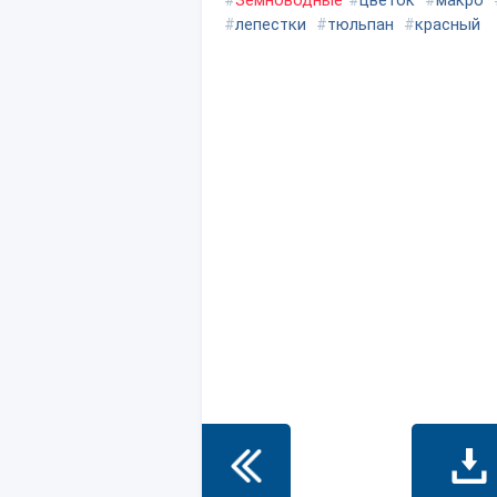
#
Земноводные
#
цветок
#
макро
#
лепестки
#
тюльпан
#
красный