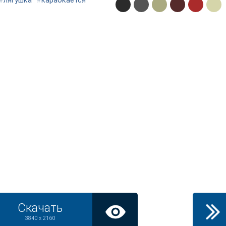
#
лягушка
#
карабкается
Скачать
3840 x 2160