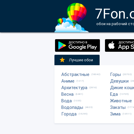
7Fon.
обои на рабочий ст
Лучшие обои
Абстрактные
Горы
(18042)
(20702)
Аниме
Девушки
(1217)
(2
Архитектура
Дикие кош
(2816)
Весна
Еда
(6481)
(13705)
Вода
Животные
(1335)
Водопады
Закаты
(4623)
(1774
Города
Зима
(15295)
(13511)