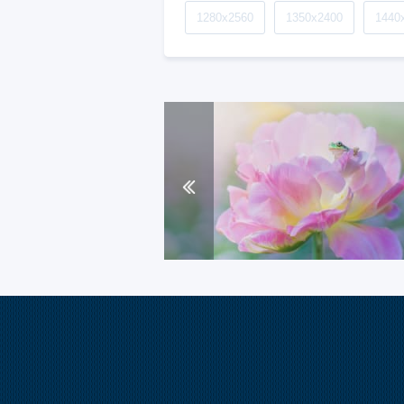
1280x2560
1350x2400
1440