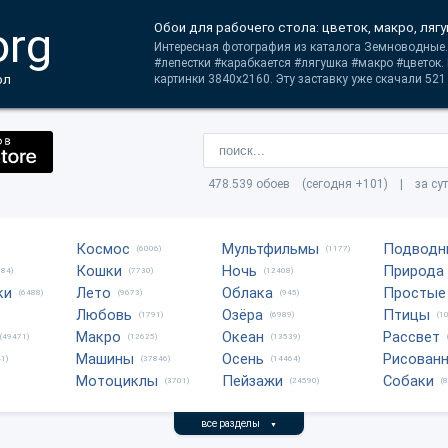
org
Обои для рабочего стола: цветок, макро, ляг
Интересная фотография из каталога Земноводные.
#лепестки #карабкается #лягушка #макро #цветок.
ол
картинки 3840x2160. Эту заставку уже скачали 521 
478.539 обоев (сегодня +101) | за су
Космос
Мультфильмы
Подводн
(6006)
(1177)
Кошки
Ночь
Природа
684)
(7730)
(12408)
ки
Лето
Облака
Простые
(6488)
(9673)
(945)
Любовь
Озёра
Птицы
(1791)
(6989)
(1
Макро
Океан
Рассвет
(49471)
(12625)
(13539)
Машины
Осень
Рисован
1)
(37846)
(14464)
Мотоциклы
Пейзажи
Собаки
(3701)
(24590)
(
все разделы
▼