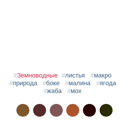
#
Земноводные
#
листья
#
макро
#
природа
#
боке
#
малина
#
ягода
#
жаба
#
мох