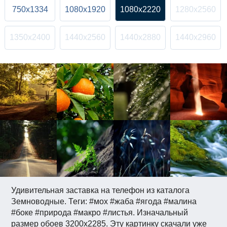
750x1334
1080x1920
1080x2220
1280x2560
1350x2400
1440x2560
1440x2880
1440x2960
Удивительная заставка на телефон из каталога
Земноводные. Теги: #мох #жаба #ягода #малина
#боке #природа #макро #листья. Изначальный
размер обоев 3200x2285. Эту картинку скачали уже