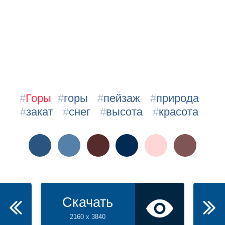
#
Горы
#
горы
#
пейзаж
#
природа
#
закат
#
снег
#
высота
#
красота
Скачать
2160 x 3840