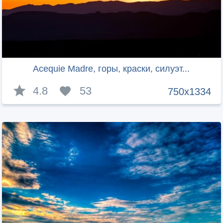
Acequie Madre, горы, краски, силуэт...
4.8
53
750x1334