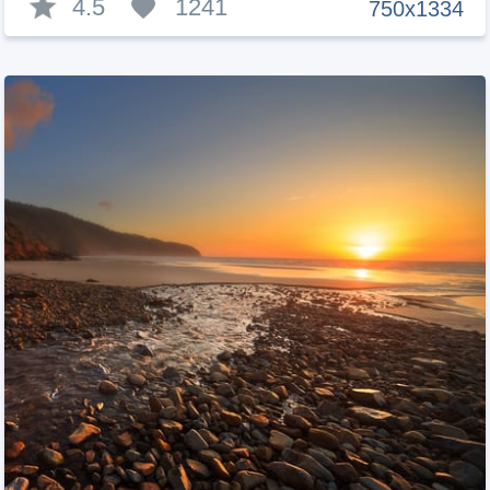
4.5
1241
750x1334