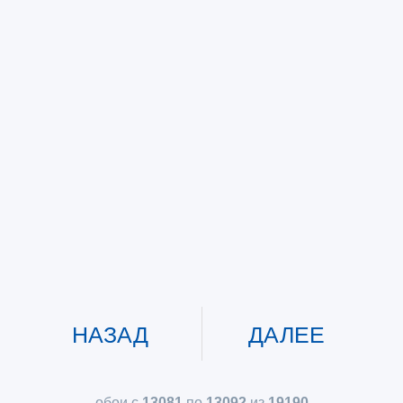
НАЗАД
ДАЛЕЕ
обои с
13081
по
13092
из
19190