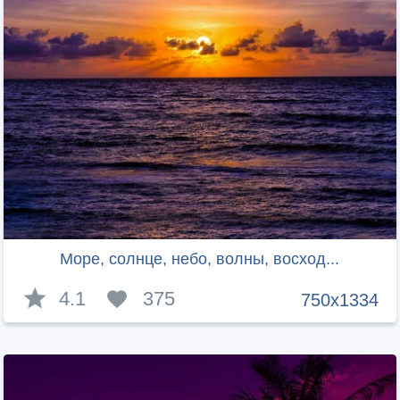
Море, солнце, небо, волны, восход...
4.1
375
750x1334