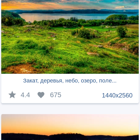
Закат, деревья, небо, озеро, поле...
4.4
675
1440x2560