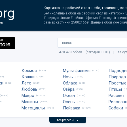
org
Картинка на рабочий стол: небо, горизонт, во
Великолепные обои на рабочий стол из категории 
#природа #поле #пейзаж #ферма #восход #горизо
ол
размер картинки 2500x1669. Данные обои уже скач
478.478 обоев (сегодня +101) | за су
Космос
Мультфильмы
Подводн
(6006)
(1177)
Кошки
Ночь
Природа
684)
(7730)
(12408)
ки
Лето
Облака
Простые
(6488)
(9669)
(945)
Любовь
Озёра
Птицы
(1791)
(6990)
(1
Макро
Океан
Рассвет
(49468)
(12622)
(13539)
Машины
Осень
Рисован
8)
(37846)
(14461)
Мотоциклы
Пейзажи
Собаки
(3701)
(24579)
(
все разделы
▼