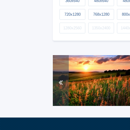
360x640
480x640
480
720x1280
768x1280
800x
1280x2560
1350x2400
1440