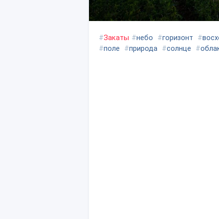
#
Закаты
#
небо
#
горизонт
#
восх
#
поле
#
природа
#
солнце
#
обла