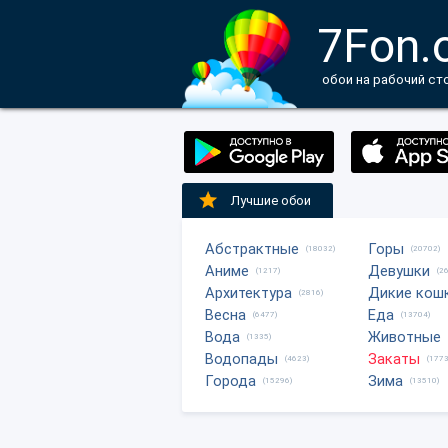
7Fon.
обои на рабочий ст
Лучшие обои
Абстрактные
Горы
(18032)
(20702)
Аниме
Девушки
(1217)
(2
Архитектура
Дикие кош
(2816)
Весна
Еда
(6477)
(13704)
Вода
Животные
(1335)
Водопады
Закаты
(4623)
(1773
Города
Зима
(15296)
(13510)