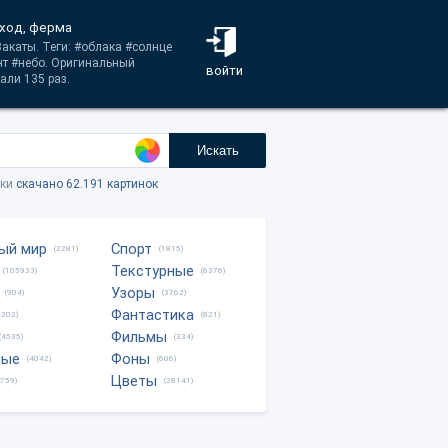
сход, ферма
Закаты. Теги: #облака #солнце
нт #небо. Оригинальный
войти
али 135 раз.
Искать
тки
скачано 62.191 картинок
ый мир
Спорт
(2281)
(1815)
Текстурные
(105933)
(6376)
Узоры
(904)
(3762)
Фантастика
0202)
(821)
Фильмы
(4535)
(334)
ные
Фоны
(4042)
(606)
Цветы
8759)
(28141)