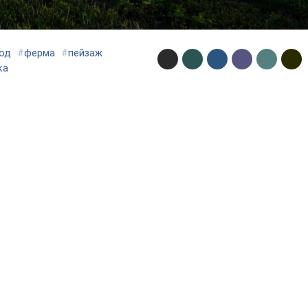
од
#
ферма
#
пейзаж
ка