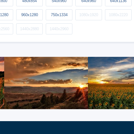
x800
480x854
540x960
640x960
640x1136
1280
960x1280
750x1334
1080x1920
1080x2220
x2560
1440x2880
1440x2960