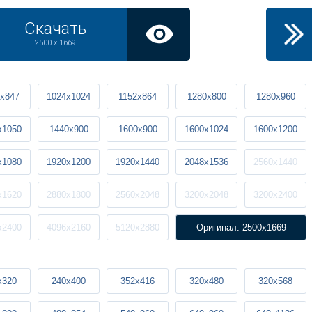
Скачать
2500 x 1669
x847
1024x1024
1152x864
1280x800
1280x960
x1050
1440x900
1600x900
1600x1024
1600x1200
x1080
1920x1200
1920x1440
2048x1536
2560x1440
x1620
2880x1800
2560x2048
3200x2048
3200x2400
x2400
4096x2160
5120x2880
Оригинал: 2500x1669
x320
240x400
352x416
320x480
320x568