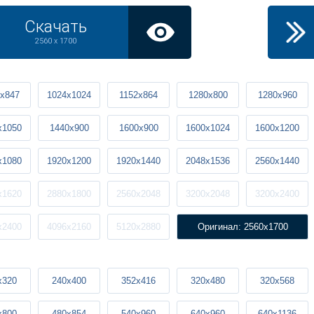
Скачать
2560 x 1700
x847
1024x1024
1152x864
1280x800
1280x960
x1050
1440x900
1600x900
1600x1024
1600x1200
x1080
1920x1200
1920x1440
2048x1536
2560x1440
x1620
2880x1800
2560x2048
3200x2048
3200x2400
x2400
4096x2160
5120x2880
Оригинал: 2560x1700
x320
240x400
352x416
320x480
320x568
x800
480x854
540x960
640x960
640x1136