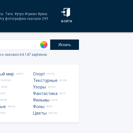
. Теги: #утро #туман #река
Эту фотографию скачали 299
войти
Искать
тки
скачано 64.147 картинок
ый мир
Спорт
(2281)
(1815)
Текстурные
(105933)
(6376)
Узоры
(904)
(3762)
Фантастика
0202)
(821)
Фильмы
(4535)
(334)
ные
Фоны
(4042)
(606)
Цветы
8759)
(28141)