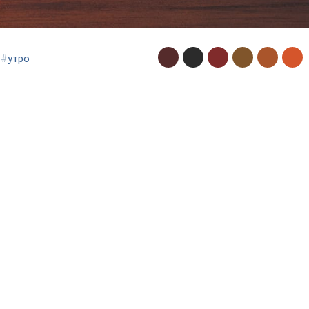
#
утро