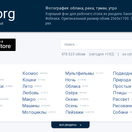
org
Фотография: облака, река, туман, утро
Хорошый фон для рабочего стола из раздела Закаты
#облака. Оригинальный размер обоев 2560x1700. 
ол
раз.
478.523 обоев (сегодня +102) | за су
Космос
Мультфильмы
Подводн
(6006)
(1177)
Кошки
Ночь
Природа
684)
(7730)
(12408)
ки
Лето
Облака
Простые
(6488)
(9669)
(945)
Любовь
Озёра
Птицы
(1791)
(6990)
(1
Макро
Океан
Рассвет
(49468)
(12622)
(13539)
Машины
Осень
Рисован
8)
(37846)
(14461)
Мотоциклы
Пейзажи
Собаки
(3701)
(24579)
(
все разделы
▼