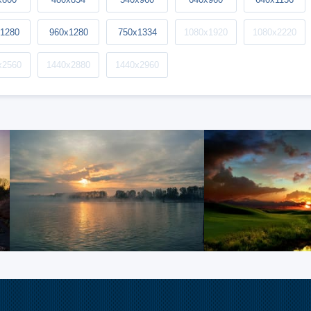
1280
960x1280
750x1334
1080x1920
1080x2220
x2560
1440x2880
1440x2960