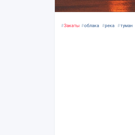
#
Закаты
#
облака
#
река
#
туман