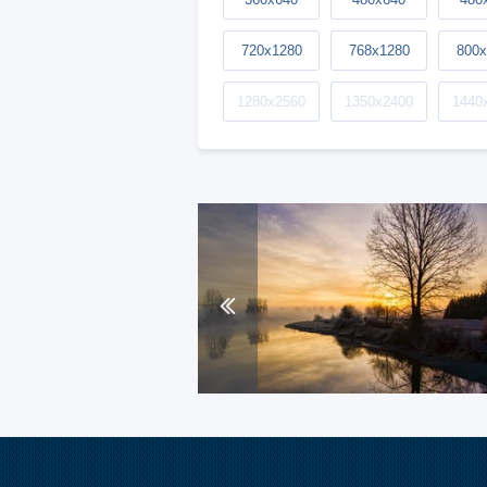
720x1280
768x1280
800x
1280x2560
1350x2400
1440