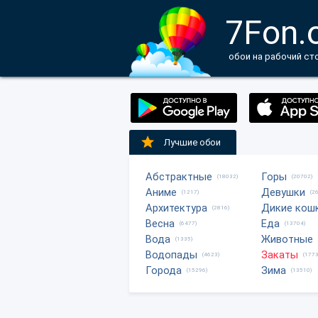
7Fon.
обои на рабочий ст
Лучшие обои
Абстрактные
Горы
(18032)
(20702)
Аниме
Девушки
(1217)
(2
Архитектура
Дикие кош
(2816)
Весна
Еда
(6477)
(13704)
Вода
Животные
(1335)
Водопады
Закаты
(4623)
(1773
Города
Зима
(15296)
(13510)