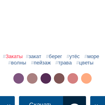
#
Закаты
#
закат
#
берег
#
утёс
#
море
#
волны
#
пейзаж
#
трава
#
цветы