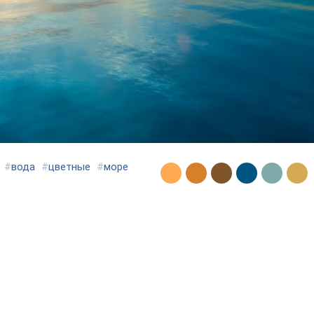
#
вода
#
цветные
#
море