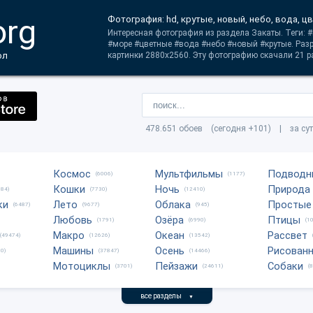
org
Фотография: hd, крутые, новый, небо, вода, ц
Интересная фотография из раздела Закаты. Теги: 
#море #цветные #вода #небо #новый #крутые. Раз
ол
картинки 2880x2560. Эту фотографию скачали 21 р
478.651 обоев (сегодня +101) | за су
Космос
Мультфильмы
Подводн
(6006)
(1177)
Кошки
Ночь
Природа
684)
(7730)
(12410)
ки
Лето
Облака
Простые
(6487)
(9677)
(945)
Любовь
Озёра
Птицы
(1791)
(6990)
(1
Макро
Океан
Рассвет
(49474)
(12626)
(13542)
Машины
Осень
Рисован
0)
(37847)
(14466)
Мотоциклы
Пейзажи
Собаки
(3701)
(24611)
(
все разделы
▼