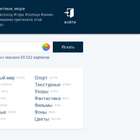
ветные, море
#восход #горы #солнце #океан
решение оригинала этой
войти
аз.
Искать
тки
скачано 59.522 картинок
ый мир
Спорт
(2282)
(1815)
Текстурные
(105976)
(6380)
Узоры
(904)
(3762)
Фантастика
0205)
(821)
Фильмы
(4540)
(334)
ные
Фоны
(4052)
(609)
Цветы
8759)
(28149)