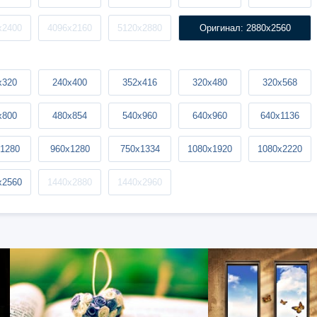
x2400
4096x2160
5120x2880
Оригинал: 2880x2560
x320
240x400
352x416
320x480
320x568
x800
480x854
540x960
640x960
640x1136
1280
960x1280
750x1334
1080x1920
1080x2220
x2560
1440x2880
1440x2960