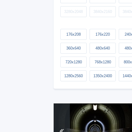
3280x2048
3840x2160
3840
176x208
176x220
240
360x640
480x640
480
720x1280
768x1280
800x
1280x2560
1350x2400
1440