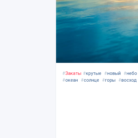
#
Закаты
#
крутые
#
новый
#
небо
#
океан
#
солнце
#
горы
#
восход