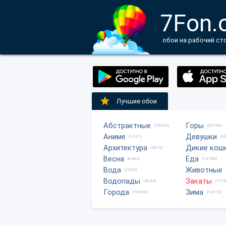
7Fon.
обои на рабочий ст
Лучшие обои
Абстрактные
Горы
(18053)
(20706)
Аниме
Девушки
(1217)
(2
Архитектура
Дикие кош
(2816)
Весна
Еда
(6482)
(13708)
Вода
Животные
(1335)
Водопады
Закаты
(4624)
(1775
Города
Зима
(15296)
(13513)