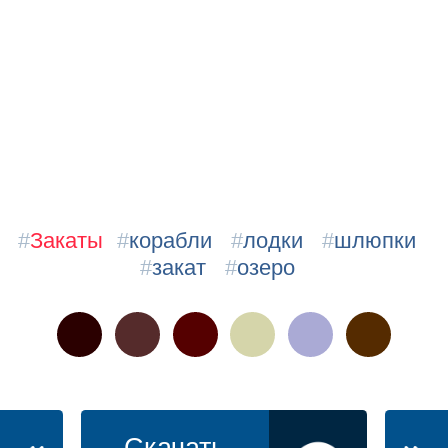
#
Закаты
#
корабли
#
лодки
#
шлюпки
#
закат
#
озеро