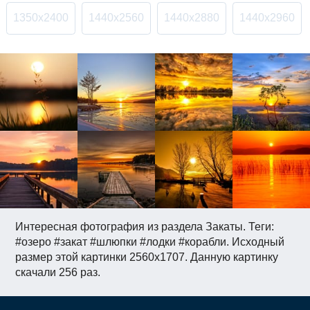
1350x2400
1440x2560
1440x2880
1440x2960
Интересная фотография из раздела Закаты. Теги:
#озеро #закат #шлюпки #лодки #корабли. Исходный
размер этой картинки 2560x1707. Данную картинку
скачали 256 раз.