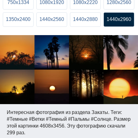
750x1334
1080x1920
1080x2220
1280x2560
1350x2400
1440x2560
1440x2880
1440x2960
Интересная фотография из раздела Закаты. Теги:
#Темные #Ветки #Темный #Пальмы #Солнце. Размер
этой картинки 4608x3456. Эту фотографию скачали
299 раз.