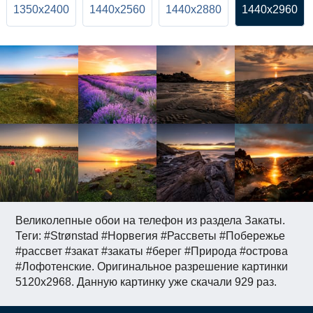
1350x2400
1440x2560
1440x2880
1440x2960
Великолепные обои на телефон из раздела Закаты.
Теги: #Strønstad #Норвегия #Рассветы #Побережье
#рассвет #закат #закаты #берег #Природа #острова
#Лофотенские. Оригинальное разрешение картинки
5120x2968. Данную картинку уже скачали 929 раз.