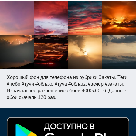
Хорошый фон для телефона из рубрики Закаты. Теги:
#небо #тучи #облако #туча #облака #вечер #закаты.
Изначальное разрешение обоев 4000x6016. Данные
обои скачали 120 раз.