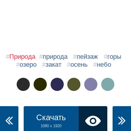
#
Природа
#
природа
#
пейзаж
#
горы
#
озеро
#
закат
#
осень
#
небо
Скачать
1080 x 1920