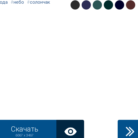
рода
#
небо
#
солончак
Скачать
6067 x 3467