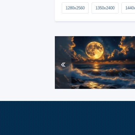
1280x2560
1350x2400
1440