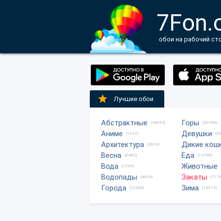
7Fon.
обои на рабочий ст
Лучшие обои
Абстрактные
Горы
(18053)
(20706)
Аниме
Девушки
(1217)
(2
Архитектура
Дикие кош
(2816)
Весна
Еда
(6482)
(13708)
Вода
Животные
(1335)
Водопады
Закаты
(4624)
(1775
Города
Зима
(15296)
(13513)