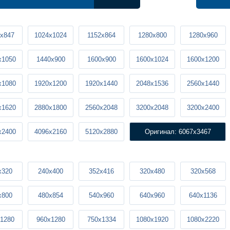
x847
1024x1024
1152x864
1280x800
1280x960
x1050
1440x900
1600x900
1600x1024
1600x1200
x1080
1920x1200
1920x1440
2048x1536
2560x1440
x1620
2880x1800
2560x2048
3200x2048
3200x2400
x2400
4096x2160
5120x2880
Оригинал: 6067x3467
x320
240x400
352x416
320x480
320x568
x800
480x854
540x960
640x960
640x1136
1280
960x1280
750x1334
1080x1920
1080x2220