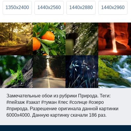
1350x2400
1440x2560
1440x2880
1440x2960
Замечательные обои из рубрики Природа. Теги:
#пейзаж #закат #туман #лес #солнце #озеро
#природа. Разрешение оригинала данной картинки
6000x4000. Данную картинку скачали 186 раз.