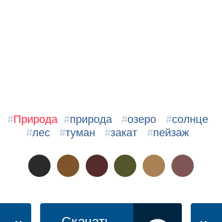
#
Природа
#
природа
#
озеро
#
солнце
#
лес
#
туман
#
закат
#
пейзаж