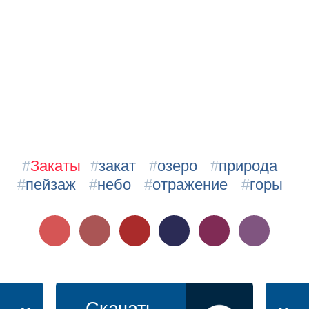
#
Закаты
#
закат
#
озеро
#
природа
#
пейзаж
#
небо
#
отражение
#
горы