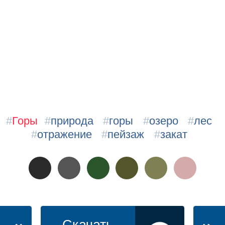
#
Горы
#
природа
#
горы
#
озеро
#
лес
#
отражение
#
пейзаж
#
закат