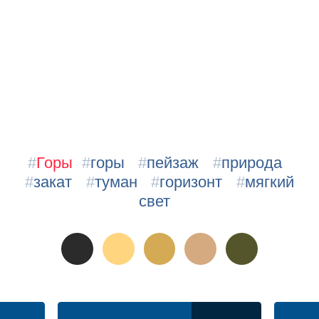
#
Горы
#
горы
#
пейзаж
#
природа
#
закат
#
туман
#
горизонт
#
мягкий
свет