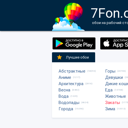
7Fon.
обои на рабочий ст
Лучшие обои
Абстрактные
Горы
(18053)
(20706)
Аниме
Девушки
(1217)
(2
Архитектура
Дикие кош
(2816)
Весна
Еда
(6482)
(13708)
Вода
Животные
(1335)
Водопады
Закаты
(4624)
(1775
Города
Зима
(15296)
(13513)