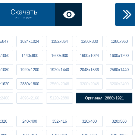
Скачать
2880 x 1921
x847
1024x1024
1152x864
1280x800
1280x960
x1050
1440x900
1600x900
1600x1024
1600x1200
x1080
1920x1200
1920x1440
2048x1536
2560x1440
x1620
2880x1800
2560x2048
3200x2048
3200x2400
x2400
4096x2160
5120x2880
Оригинал: 2880x1921
x320
240x400
352x416
320x480
320x568