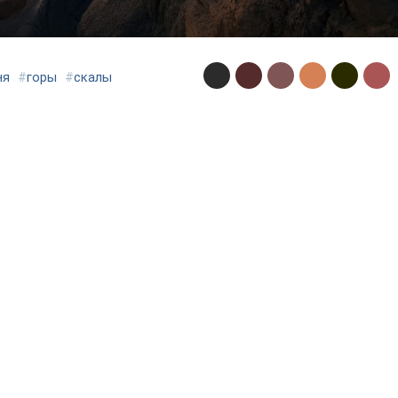
ня
#
горы
#
скалы