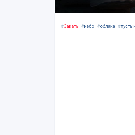
#
Закаты
#
небо
#
облака
#
пусты