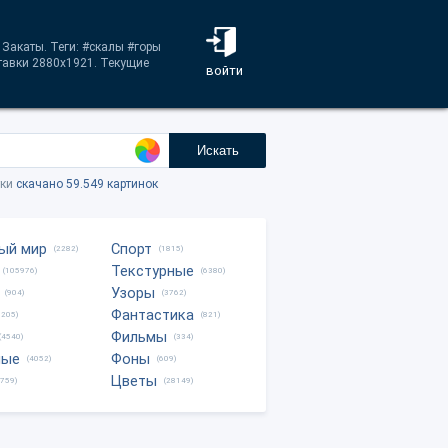
 Закаты. Теги: #скалы #горы
тавки 2880x1921. Текущие
войти
Искать
тки
скачано 59.549 картинок
ый мир
Спорт
(2282)
(1815)
Текстурные
(105976)
(6380)
Узоры
(904)
(3762)
Фантастика
0205)
(821)
Фильмы
(4540)
(334)
ные
Фоны
(4052)
(609)
Цветы
8759)
(28149)