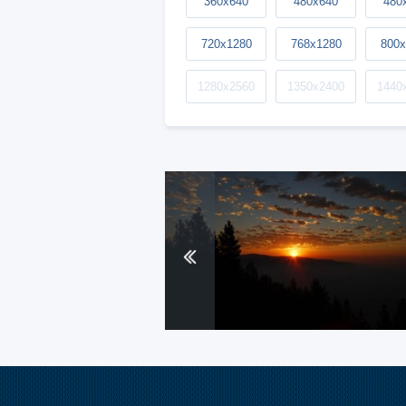
360x640
480x640
480
720x1280
768x1280
800x
1280x2560
1350x2400
1440