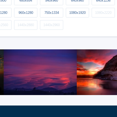
x800
480x854
540x960
640x960
640x1136
1280
960x1280
750x1334
1080x1920
1080x2220
x2560
1440x2880
1440x2960