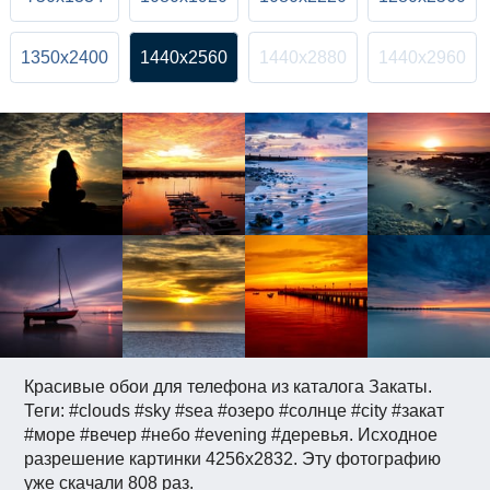
1350x2400
1440x2560
1440x2880
1440x2960
Красивые обои для телефона из каталога Закаты.
Теги: #clouds #sky #sea #озеро #солнце #city #закат
#море #вечер #небо #evening #деревья. Исходное
разрешение картинки 4256x2832. Эту фотографию
уже скачали 808 раз.