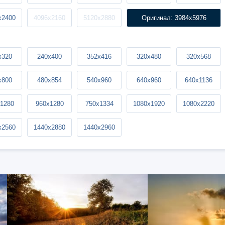
x2400
4096x2160
5120x2880
Оригинал: 3984x5976
x320
240x400
352x416
320x480
320x568
x800
480x854
540x960
640x960
640x1136
1280
960x1280
750x1334
1080x1920
1080x2220
x2560
1440x2880
1440x2960