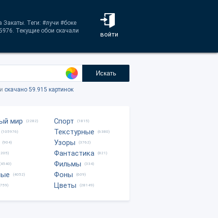
 Закаты. Теги: #лучи #боке
5976. Текущие обои скачали
войти
Искать
ки
скачано 59.915 картинок
ый мир
Спорт
(2282)
(1815)
Текстурные
(105976)
(6380)
Узоры
(904)
(3762)
Фантастика
0205)
(821)
Фильмы
(4540)
(334)
ные
Фоны
(4052)
(609)
Цветы
8759)
(28149)