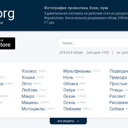
org
Фотография: проволока, боке, лучи
Удивительная заставка на рабочий стол из раздела
#проволока. Изначальное разрешение обоев 3984x
ол
77 раз.
478.664 обоев (сегодня +99) | за сут
Космос
Мультфильмы
Подводн
(6006)
(1177)
Кошки
Ночь
Природа
684)
(7730)
(12410)
ки
Лето
Облака
Простые
(6487)
(9677)
(945)
Любовь
Озёра
Птицы
(1791)
(6990)
(1
Макро
Океан
Рассвет
(49474)
(12626)
(13542)
Машины
Осень
Рисован
0)
(37847)
(14466)
Мотоциклы
Пейзажи
Собаки
(3701)
(24611)
(
все разделы
▼