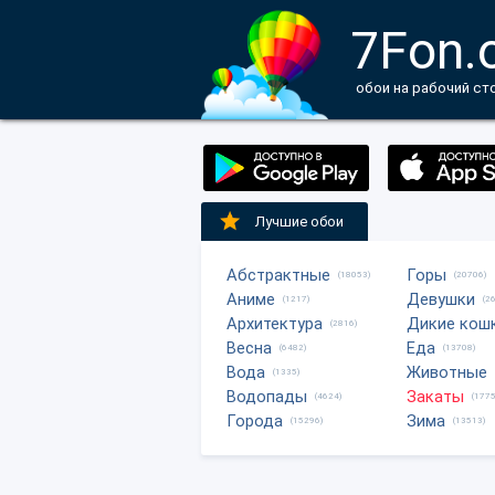
7Fon.
обои на рабочий ст
Лучшие обои
Абстрактные
Горы
(18053)
(20706)
Аниме
Девушки
(1217)
(2
Архитектура
Дикие кош
(2816)
Весна
Еда
(6482)
(13708)
Вода
Животные
(1335)
Водопады
Закаты
(4624)
(1775
Города
Зима
(15296)
(13513)