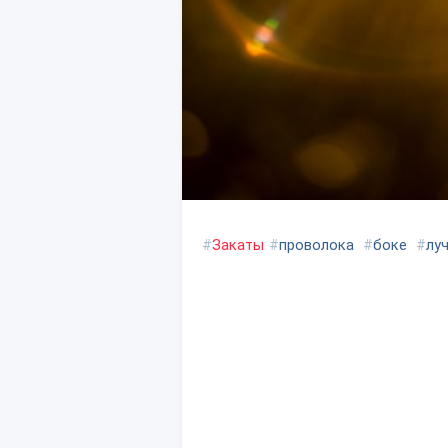
#
Закаты
#
проволока
#
боке
#
лу