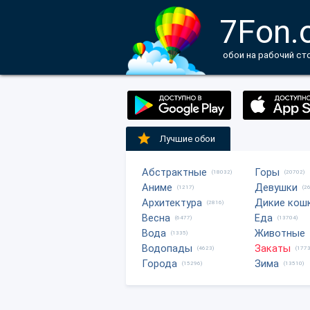
7Fon.
обои на рабочий ст
Лучшие обои
Абстрактные
Горы
(18032)
(20702)
Аниме
Девушки
(1217)
(2
Архитектура
Дикие кош
(2816)
Весна
Еда
(6477)
(13704)
Вода
Животные
(1335)
Водопады
Закаты
(4623)
(1773
Города
Зима
(15296)
(13510)