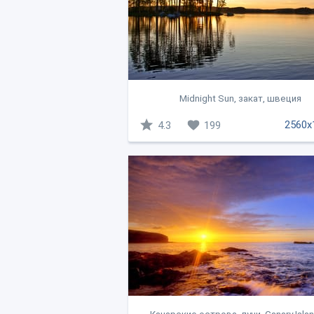
Midnight Sun, закат, швеция
2560x
4.3
199