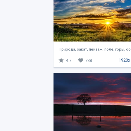
Природа, закат, пейзаж, поле, горы, обл
1920x
4.7
788