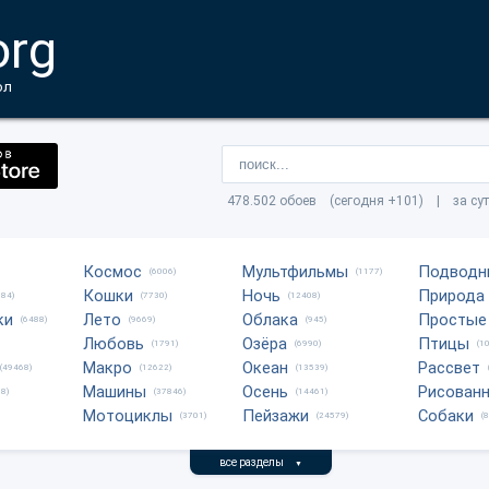
org
ол
478.502 обоев (сегодня +101) | за су
Космос
Мультфильмы
Подводн
(6006)
(1177)
Кошки
Ночь
Природа
684)
(7730)
(12408)
ки
Лето
Облака
Простые
(6488)
(9669)
(945)
Любовь
Озёра
Птицы
(1791)
(6990)
(1
Макро
Океан
Рассвет
(49468)
(12622)
(13539)
Машины
Осень
Рисован
8)
(37846)
(14461)
Мотоциклы
Пейзажи
Собаки
(3701)
(24579)
(
все разделы
▼