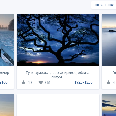
ечер...
Тучи, сумерки, дерево, кривое, облака,
Гл
силуэт...
2160
1920x1200
4.8
356
4.