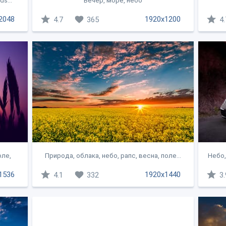
s...
Вечер, море, небо
2048
1920x1200
4.7
365
4.
оле,
Природа, облака, небо, рапс, весна, поле...
Небо,
1536
1920x1440
4.1
332
3.