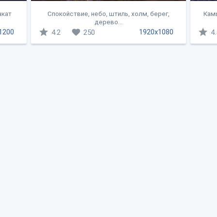
акат
Спокойствие, небо, штиль, холм, берег,
Камы
дерево...
1200
1920x1080
4.2
250
4.