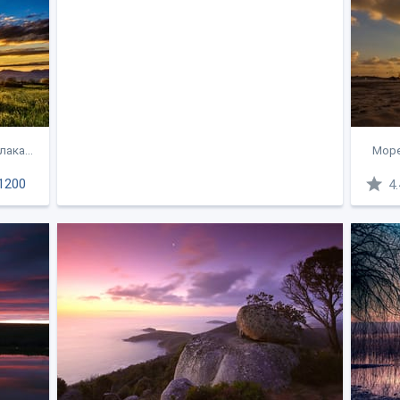
ака...
Море,
1200
4.