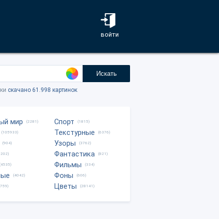
войти
Искать
тки
скачано 61.998 картинок
ый мир
Спорт
(2281)
(1815)
Текстурные
(105933)
(6376)
Узоры
(904)
(3762)
Фантастика
0202)
(821)
Фильмы
(4535)
(334)
ные
Фоны
(4042)
(606)
Цветы
8759)
(28141)