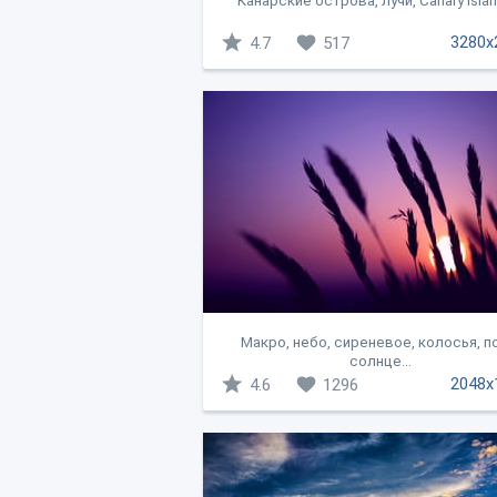
Канарские острова, лучи, Canary Island
3280x
4.7
517
Макро, небо, сиреневое, колосья, п
солнце...
2048x
4.6
1296