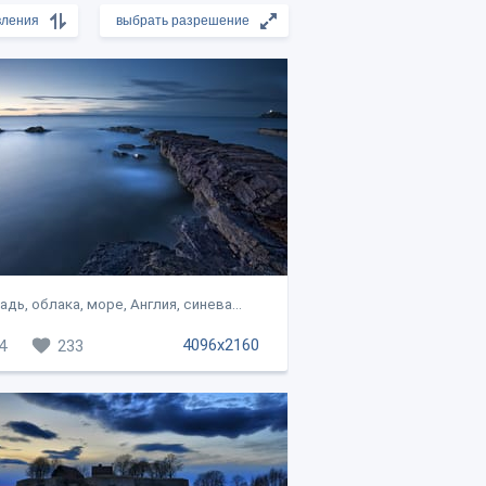
адь, облака, море, Англия, синева...
4096x2160
4
233