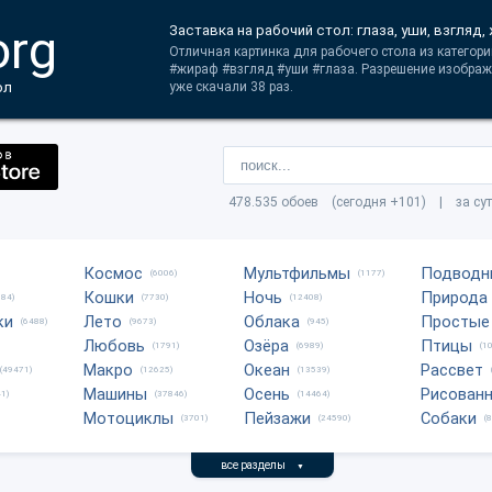
org
Заставка на рабочий стол: глаза, уши, взгляд
Отличная картинка для рабочего стола из категор
#жираф #взгляд #уши #глаза. Разрешение изображ
ол
уже скачали 38 раз.
478.535 обоев (сегодня +101) | за су
Космос
Мультфильмы
Подводн
(6006)
(1177)
Кошки
Ночь
Природа
684)
(7730)
(12408)
ки
Лето
Облака
Простые
(6488)
(9673)
(945)
Любовь
Озёра
Птицы
(1791)
(6989)
(1
Макро
Океан
Рассвет
(49471)
(12625)
(13539)
Машины
Осень
Рисован
1)
(37846)
(14464)
Мотоциклы
Пейзажи
Собаки
(3701)
(24590)
(
все разделы
▼