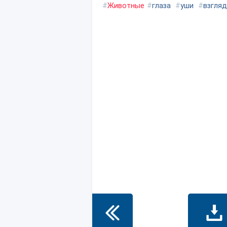
#
Животные
#
глаза
#
уши
#
взгляд