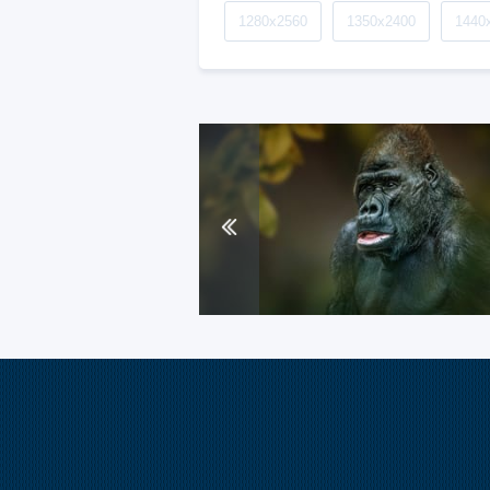
1280x2560
1350x2400
1440