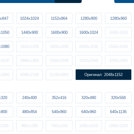
x847
1024x1024
1152x864
1280x800
1280x960
x1050
1440x900
1600x900
1600x1024
1600x1200
x1080
1920x1200
1920x1440
2048x1536
2560x1440
x1620
2880x1800
2560x2048
3200x2048
3200x2400
x2400
4096x2160
5120x2880
Оригинал: 2048x1152
x320
240x400
352x416
320x480
320x568
x800
480x854
540x960
640x960
640x1136
1280
960x1280
750x1334
1080x1920
1080x2220