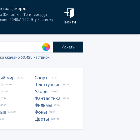
, жираф, морда
ии Животные. Теги: #морда
ения 2048x1152. Эту картинку
войти
Искать
тки
скачано 63.420 картинок
ый мир
Спорт
(2282)
(1815)
Текстурные
(105950)
(6378)
Узоры
(904)
(3762)
Фантастика
0204)
(821)
Фильмы
(4538)
(334)
ные
Фоны
(4046)
(608)
Цветы
8759)
(28145)