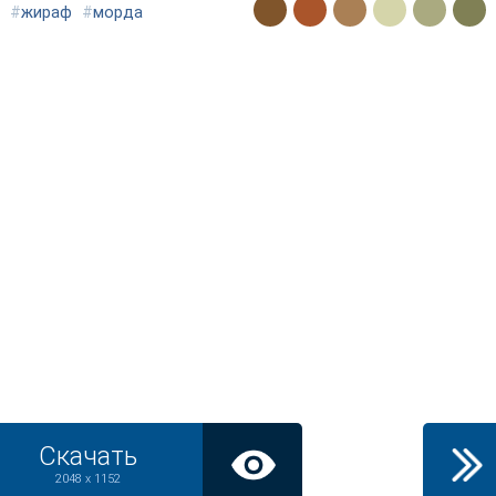
#
жираф
#
морда
Скачать
2048 x 1152