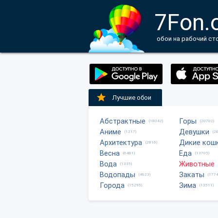
7Fon.
обои на рабочий ст
Лучшие обои
Абстрактные
Горы
(18042)
(20702)
Аниме
Девушки
(1217)
(2
Архитектура
Дикие кош
(2816)
Весна
Еда
(6481)
(13705)
Вода
Животные
(1335)
Водопады
Закаты
(4623)
(1774
Города
Зима
(15295)
(13511)