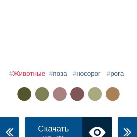
#
Животные
#
поза
#
носорог
#
рога
Скачать